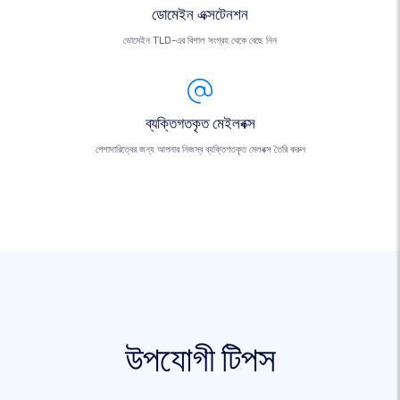
ডোমেইন এক্সটেনশন
ডোমেইন TLD-এর বিশাল সংগ্রহ থেকে বেছে নিন
ব্যক্তিগতকৃত মেইলবক্স
পেশাদারিত্বের জন্য আপনার নিজস্ব ব্যক্তিগতকৃত মেলবক্স তৈরি করুন
উপযোগী টিপস