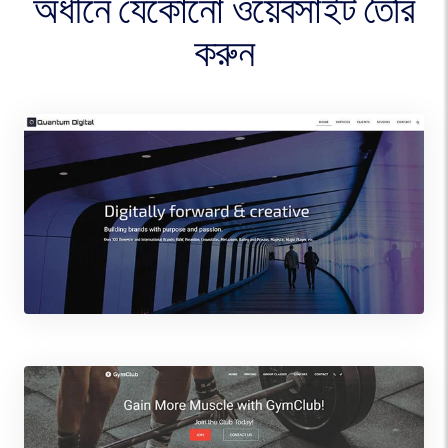
অধীনে যেকোনো ওয়েবসাইট তৈরি
করুন