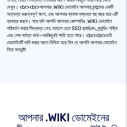
না হন, তাহলে সিদ্ধান্ত নেওয়ার আগে আরও কিছুটা সময় নিয়ে ভেবে
দেখুন। <br><br>আপনার .WIKI ডোমেইন আপনার ব্র্যান্ডের একটি
অত্যন্ত গুরুত্বপূর্ণ অংশ, এবং আপনার ব্যবসা সম্ভবত বহু বছর ধরে এটি
ব্যবহার করবে। পরে যদি আপনি আপনার কোম্পানির .WIKI ডোমেইন
পরিবর্তন করার সিদ্ধান্ত নেন, তাহলে এতে SEO র‍্যাঙ্কিং, ব্র্যান্ডিং শক্তি
এবং শেষ পর্যন্ত অর্থ—সবকিছুরই ক্ষতি হতে পারে। <br><br>তাই
ডোমেইনটি দাবি করার আগে নিশ্চিত হয়ে নিন যে আপনি আপনার ডোমেইন
নিয়ে সন্তুষ্ট!
আপনার .WIKI ডোমেইনের