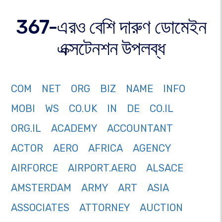
367-এরও বেশি দারুণ ডোমেইন
এক্সটেনশন উপলব্ধ
COM
NET
ORG
BIZ
NAME
INFO
MOBI
WS
CO.UK
IN
DE
CO.IL
ORG.IL
ACADEMY
ACCOUNTANT
ACTOR
AERO
AFRICA
AGENCY
AIRFORCE
AIRPORT.AERO
ALSACE
AMSTERDAM
ARMY
ART
ASIA
ASSOCIATES
ATTORNEY
AUCTION