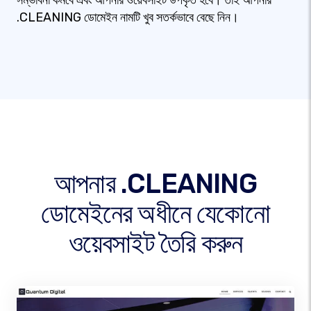
সম্ভাবনা কমবে এবং আপনার ওয়েবসাইট উপকৃত হবে। তাই আপনার
.CLEANING ডোমেইন নামটি খুব সতর্কভাবে বেছে নিন।
আপনার .CLEANING
ডোমেইনের অধীনে যেকোনো
ওয়েবসাইট তৈরি করুন