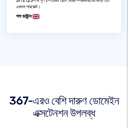
SITE123-কে পূর্ণ ৫-তারকা রেটিং দিচ্ছি—শুরুকারীদের জন্য এটি
একদম পারফেক্ট।
পল ডাউন্স
367-এরও বেশি দারুণ ডোমেইন
এক্সটেনশন উপলব্ধ