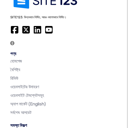
SITE123: ভিন্নভাবে নির্মিত, আরও ভালোভাবে নির্মিত।
পণ্য
হোমপেজ
বৈশিষ্ট্য
রিভিউ
ওয়েবসাইটের উদাহরণ
ওয়েবসাইট টেমপ্লেটসমূহ
অ্যাপ মার্কেট
(English)
সর্বশেষ আপডেট
সমস্ত বিকল্প