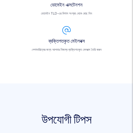
ডোমেইন এক্সটেনশন
ডোমেইন TLD-এর বিশাল সংগ্রহ থেকে বেছে নিন
ব্যক্তিগতকৃত মেইলবক্স
পেশাদারিত্বের জন্য আপনার নিজস্ব ব্যক্তিগতকৃত মেলবক্স তৈরি করুন
উপযোগী টিপস