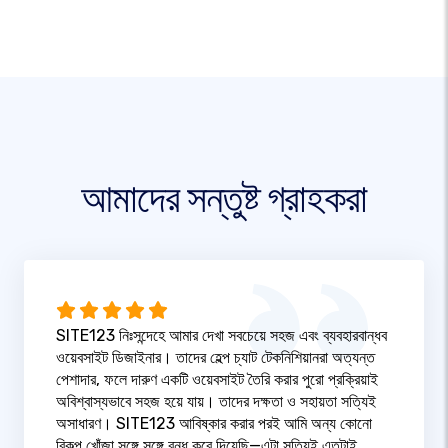
আমাদের সন্তুষ্ট গ্রাহকরা
SITE123 নিঃসন্দেহে আমার দেখা সবচেয়ে সহজ এবং ব্যবহারবান্ধব
ওয়েবসাইট ডিজাইনার। তাদের হেল্প চ্যাট টেকনিশিয়ানরা অত্যন্ত
পেশাদার, ফলে দারুণ একটি ওয়েবসাইট তৈরি করার পুরো প্রক্রিয়াই
অবিশ্বাস্যভাবে সহজ হয়ে যায়। তাদের দক্ষতা ও সহায়তা সত্যিই
অসাধারণ। SITE123 আবিষ্কার করার পরই আমি অন্য কোনো
বিকল্প খোঁজা সঙ্গে সঙ্গে বন্ধ করে দিয়েছি—এটা সত্যিই এতটাই