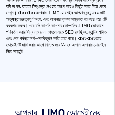
আপনি কি আপনার .LIMO ডোমেইনে প্রতিশ্রুতিবদ্ধ হতে প্রস্তুত?
যদি না হন, তাহলে সিদ্ধান্ত নেওয়ার আগে আরও কিছুটা সময় নিয়ে ভেবে
দেখুন। <br><br>আপনার .LIMO ডোমেইন আপনার ব্র্যান্ডের একটি
অত্যন্ত গুরুত্বপূর্ণ অংশ, এবং আপনার ব্যবসা সম্ভবত বহু বছর ধরে এটি
ব্যবহার করবে। পরে যদি আপনি আপনার কোম্পানির .LIMO ডোমেইন
পরিবর্তন করার সিদ্ধান্ত নেন, তাহলে এতে SEO র‍্যাঙ্কিং, ব্র্যান্ডিং শক্তি
এবং শেষ পর্যন্ত অর্থ—সবকিছুরই ক্ষতি হতে পারে। <br><br>তাই
ডোমেইনটি দাবি করার আগে নিশ্চিত হয়ে নিন যে আপনি আপনার ডোমেইন
নিয়ে সন্তুষ্ট!
আপনার .LIMO ডোমেইনের