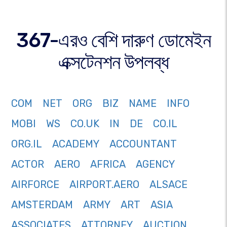
367-এরও বেশি দারুণ ডোমেইন
এক্সটেনশন উপলব্ধ
COM
NET
ORG
BIZ
NAME
INFO
MOBI
WS
CO.UK
IN
DE
CO.IL
ORG.IL
ACADEMY
ACCOUNTANT
ACTOR
AERO
AFRICA
AGENCY
AIRFORCE
AIRPORT.AERO
ALSACE
AMSTERDAM
ARMY
ART
ASIA
ASSOCIATES
ATTORNEY
AUCTION