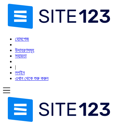
হোমপেজ
উদাহরণসমূহ
সহায়তা
|
লগইন
এখান থেকে শুরু করুন