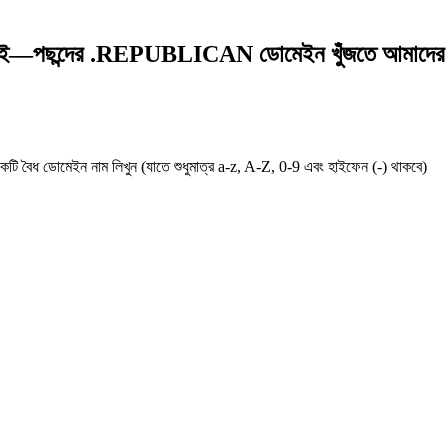
পছন্দের .REPUBLICAN ডোমেইন খুঁজতে আমাদের .R
ি বৈধ ডোমেইন নাম লিখুন (যাতে শুধুমাত্র a-z, A-Z, 0-9 এবং হাইফেন (-) থাকবে)