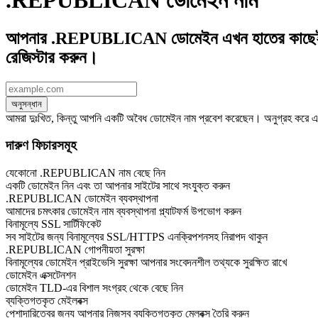
.REPUBLICAN ডোমেইন নাম
আপনার .REPUBLICAN ডোমেইন এখন হাতের কাছেই—
রেজিস্টার করুন।
অনুসন্ধান
আমরা দুঃখিত, কিন্তু আপনি একটি অবৈধ ডোমেইন নাম প্রবেশ করেছেন। অনুগ্রহ করে একট
দারুণ ফিচারসমূহ
যেকোনো .REPUBLICAN নাম বেছে নিন
একটি ডোমেইন নিন এবং তা আপনার সাইটের সাথে সংযুক্ত করুন
.REPUBLICAN ডোমেইন ব্যবস্থাপনা
আমাদের চমৎকার ডোমেইন নাম ব্যবস্থাপনা প্ল্যাটফর্ম উপভোগ করুন
বিনামূল্যে SSL সার্টিফিকেট
সব সাইটের জন্য বিনামূল্যের SSL/HTTPS এনক্রিপশনসহ নিরাপদ থাকুন
.REPUBLICAN গোপনীয়তা সুরক্ষা
বিনামূল্যের ডোমেইন প্রাইভেসি সুরক্ষা আপনার সংবেদনশীল তথ্যকে সুরক্ষিত রাখে
ডোমেইন এক্সটেনশন
ডোমেইন TLD-এর বিশাল সংগ্রহ থেকে বেছে নিন
ব্যক্তিগতকৃত মেইলবক্স
পেশাদারিত্বের জন্য আপনার নিজস্ব ব্যক্তিগতকৃত মেলবক্স তৈরি করুন