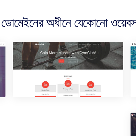
ডোমেইনের অধীনে যেকোনো ওয়েবসা