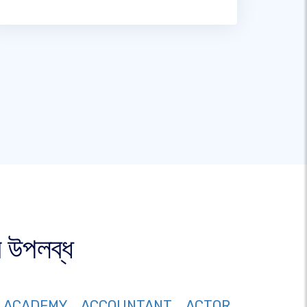
 উপলব্ধ
ACADEMY
ACCOUNTANT
ACTOR