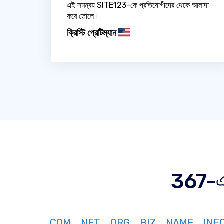
এই সমন্বয় SITE123-কে প্রতিযোগীদের থেকে আলাদা
করে তোলে।
ক্রিস্টি প্রেটিম্যান
367-এর
COM
NET
ORG
BIZ
NAME
INF