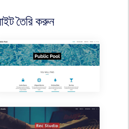
ইট তৈরি করুন