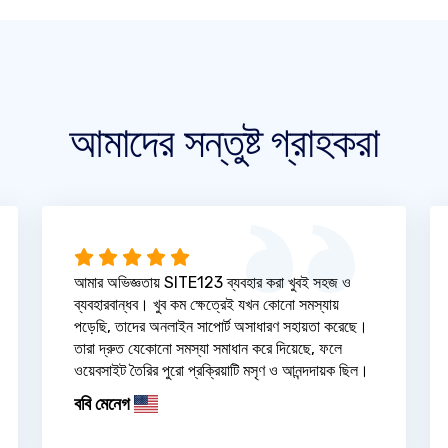
আমাদের সন্তুষ্ট গ্রাহকরা
আমার অভিজ্ঞতায় SITE123 ব্যবহার করা খুবই সহজ ও
ব্যবহারবান্ধব। খুব কম ক্ষেত্রেই যখন কোনো সমস্যায়
পড়েছি, তাদের অনলাইন সাপোর্ট অসাধারণ সহায়তা করেছে।
তারা দ্রুত যেকোনো সমস্যা সমাধান করে দিয়েছে, ফলে
ওয়েবসাইট তৈরির পুরো প্রক্রিয়াটি মসৃণ ও আনন্দদায়ক ছিল।
ববি মেনেগ