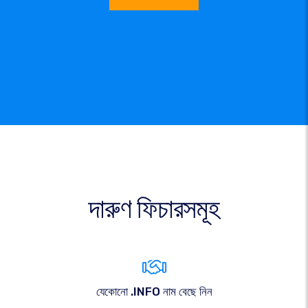
দারুণ ফিচারসমূহ
যেকোনো .INFO নাম বেছে নিন