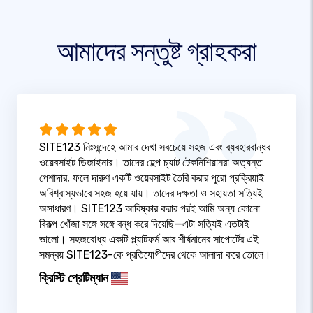
আমাদের সন্তুষ্ট গ্রাহকরা
SITE123 নিঃসন্দেহে আমার দেখা সবচেয়ে সহজ এবং ব্যবহারবান্ধব
ওয়েবসাইট ডিজাইনার। তাদের হেল্প চ্যাট টেকনিশিয়ানরা অত্যন্ত
পেশাদার, ফলে দারুণ একটি ওয়েবসাইট তৈরি করার পুরো প্রক্রিয়াই
অবিশ্বাস্যভাবে সহজ হয়ে যায়। তাদের দক্ষতা ও সহায়তা সত্যিই
অসাধারণ। SITE123 আবিষ্কার করার পরই আমি অন্য কোনো
বিকল্প খোঁজা সঙ্গে সঙ্গে বন্ধ করে দিয়েছি—এটা সত্যিই এতটাই
ভালো। সহজবোধ্য একটি প্ল্যাটফর্ম আর শীর্ষমানের সাপোর্টের এই
সমন্বয় SITE123-কে প্রতিযোগীদের থেকে আলাদা করে তোলে।
ক্রিস্টি প্রেটিম্যান