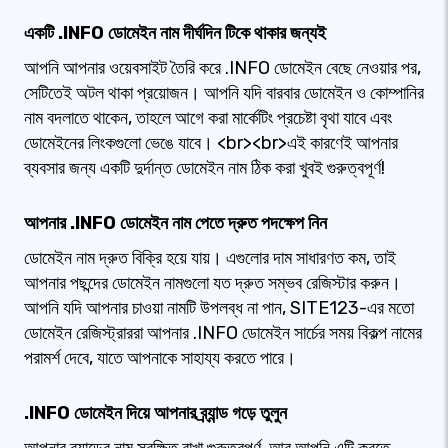
একটি .INFO ডোমেইন নাম দীর্ঘদিন টিকে থাকার জন্যই
আপনি আপনার ওয়েবসাইট তৈরি করে .INFO ডোমেইন বেছে নেওয়ার পর,
সেটিতেই অটল থাকা প্রয়োজন। আপনি যদি বারবার ডোমেইন ও কোম্পানির
নাম বদলাতে থাকেন, তাহলে আগে করা মার্কেটিং প্রচেষ্টা বৃথা যাবে এবং
ডোমেইনের লিংকগুলো ভেঙে যাবে। <br><br>এই কারণেই আপনার
ব্যবসার জন্য একটি দুর্দান্ত ডোমেইন নাম ঠিক করা খুবই গুরুত্বপূর্ণ!
আপনার .INFO ডোমেইন নাম পেতে দ্রুত পদক্ষেপ নিন
ডোমেইন নাম দ্রুত বিক্রি হয়ে যায়। এগুলোর দাম সাধারণত কম, তাই
আপনার পছন্দের ডোমেইন নামগুলো যত দ্রুত সম্ভব রেজিস্টার করুন।
আপনি যদি আপনার চাওয়া নামটি উপলব্ধ না পান, SITE123-এর মতো
ডোমেইন রেজিস্ট্রাররা আপনার .INFO ডোমেইন সার্চের সময় বিকল্প নামের
পরামর্শ দেবে, যাতে আপনাকে সাহায্য করতে পারে।
.INFO ডোমেইন দিয়ে আপনার ব্র্যান্ড গড়ে তুলুন