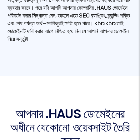
অত্যন্ত গুরুত্বপূর্ণ অংশ, এবং আপনার ব্যবসা সম্ভবত বহু বছর ধরে এটি
ব্যবহার করবে। পরে যদি আপনি আপনার কোম্পানির .HAUS ডোমেইন
পরিবর্তন করার সিদ্ধান্ত নেন, তাহলে এতে SEO র‍্যাঙ্কিং, ব্র্যান্ডিং শক্তি
এবং শেষ পর্যন্ত অর্থ—সবকিছুরই ক্ষতি হতে পারে। <br><br>তাই
ডোমেইনটি দাবি করার আগে নিশ্চিত হয়ে নিন যে আপনি আপনার ডোমেইন
নিয়ে সন্তুষ্ট!
আপনার .HAUS ডোমেইনের
অধীনে যেকোনো ওয়েবসাইট তৈরি