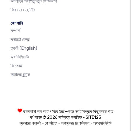
অনলাইন অ্যাপয়েন্টমেন্ট শিডিউলার
ফ্রি ওয়েব হোস্টিং
কোম্পানি
সম্পর্কে
সহায়তা কেন্দ্র
চাকরি
(English)
অ্যাফিলিয়েটস
বিশেষজ্ঞ
আমাদের ব্র্যান্ড
ভালোবাসা আর আবেগ দিয়ে তৈরি—যাতে সবাই বিশ্বকে কিছু বলতে পারে
কপিরাইট © 2026 সর্বস্বত্ব সংরক্ষিত - SITE123
-
-
-
ব্যবহারের শর্তাবলী
গোপনীয়তা
অপব্যবহার রিপোর্ট করুন
অ্যাক্সেসিবিলিটি