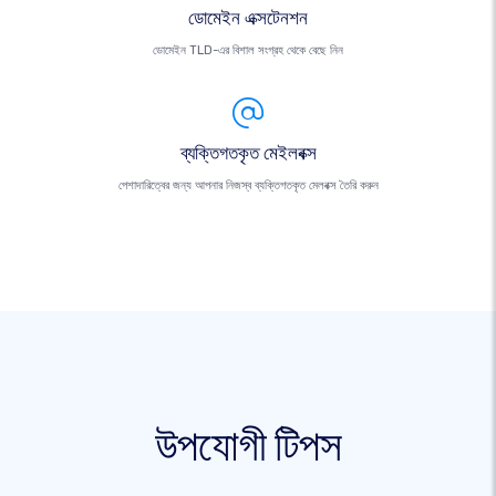
ডোমেইন এক্সটেনশন
ডোমেইন TLD-এর বিশাল সংগ্রহ থেকে বেছে নিন
ব্যক্তিগতকৃত মেইলবক্স
পেশাদারিত্বের জন্য আপনার নিজস্ব ব্যক্তিগতকৃত মেলবক্স তৈরি করুন
উপযোগী টিপস