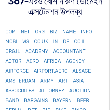
367-এরও বেশি দারুণ ডোমেইন
এক্সটেনশন উপলব্ধ
COM
NET
ORG
BIZ
NAME
INFO
MOBI
WS
CO.UK
IN
DE
CO.IL
ORG.IL
ACADEMY
ACCOUNTANT
ACTOR
AERO
AFRICA
AGENCY
AIRFORCE
AIRPORT.AERO
ALSACE
AMSTERDAM
ARMY
ART
ASIA
ASSOCIATES
ATTORNEY
AUCTION
BAND
BARGAINS
BAYERN
BEER