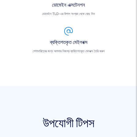
ডোমেইন এক্সটেনশন
ডোমেইন TLD-এর বিশাল সংগ্রহ থেকে বেছে নিন
ব্যক্তিগতকৃত মেইলবক্স
পেশাদারিত্বের জন্য আপনার নিজস্ব ব্যক্তিগতকৃত মেলবক্স তৈরি করুন
উপযোগী টিপস