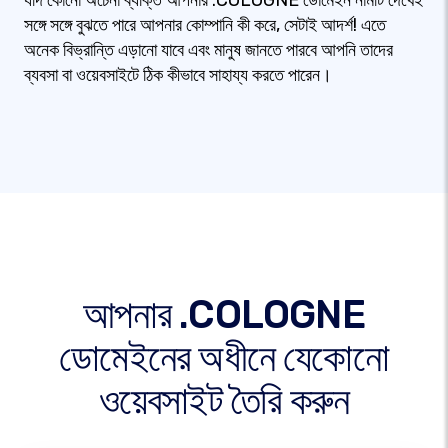
যদি কোনো অচেনা ব্যক্তি আপনার .COLOGNE ডোমেইন নামটি দেখেই
সঙ্গে সঙ্গে বুঝতে পারে আপনার কোম্পানি কী করে, সেটাই আদর্শ! এতে
অনেক বিভ্রান্তি এড়ানো যাবে এবং মানুষ জানতে পারবে আপনি তাদের
ব্যবসা বা ওয়েবসাইটে ঠিক কীভাবে সাহায্য করতে পারেন।
আপনার .COLOGNE
ডোমেইনের অধীনে যেকোনো
ওয়েবসাইট তৈরি করুন