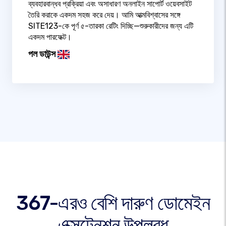
ব্যবহারবান্ধব প্রক্রিয়া এবং অসাধারণ অনলাইন সাপোর্ট ওয়েবসাইট
তৈরি করাকে একদম সহজ করে দেয়। আমি আত্মবিশ্বাসের সঙ্গে
SITE123-কে পূর্ণ ৫-তারকা রেটিং দিচ্ছি—শুরুকারীদের জন্য এটি
একদম পারফেক্ট।
পল ডাউন্স
367-এরও বেশি দারুণ ডোমেইন
এক্সটেনশন উপলব্ধ