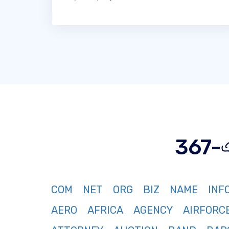
367-এর
COM
NET
ORG
BIZ
NAME
INF
AERO
AFRICA
AGENCY
AIRFORC