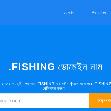
হোমপেজ
উদাহরণসমূহ
.FISHING ডোমেইন নাম
তের কাছেই—পছন্দের .FISHING ডোমেইন খুঁজতে আমাদের .FISHING সা
রেজিস্টার করুন।
অনুসন্ধ