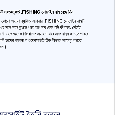
টি স্বতঃস্ফূর্ত .FISHING ডোমেইন নাম বেছে নিন
ি কোনো অচেনা ব্যক্তি আপনার .FISHING ডোমেইন নামটি
েই সঙ্গে সঙ্গে বুঝতে পারে আপনার কোম্পানি কী করে, সেটাই
র্শ! এতে অনেক বিভ্রান্তি এড়ানো যাবে এবং মানুষ জানতে পারবে
নি তাদের ব্যবসা বা ওয়েবসাইটে ঠিক কীভাবে সাহায্য করতে
রেন।