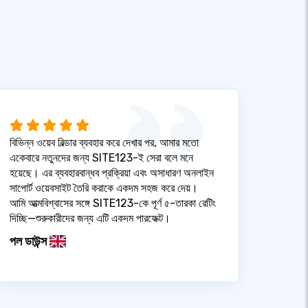
বিভিন্ন ওয়েব বিল্ডার ব্যবহার করে দেখার পর, আমার মতো
একেবারে নতুনদের জন্য SITE123-ই সেরা বলে মনে
হয়েছে। এর ব্যবহারবান্ধব প্রক্রিয়া এবং অসাধারণ অনলাইন
সাপোর্ট ওয়েবসাইট তৈরি করাকে একদম সহজ করে দেয়।
আমি আত্মবিশ্বাসের সঙ্গে SITE123-কে পূর্ণ ৫-তারকা রেটিং
দিচ্ছি—শুরুকারীদের জন্য এটি একদম পারফেক্ট।
পল ডাউন্স