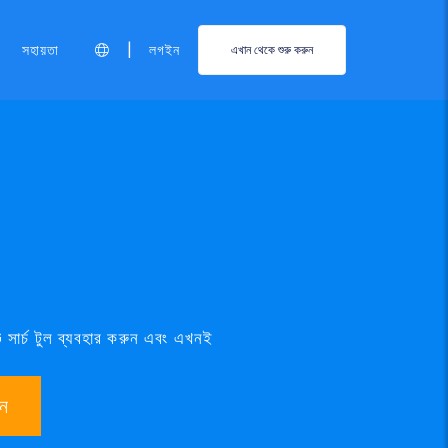
|
সহায়তা
লগইন
এখান থেকে শুরু করুন
র্চ টুল ব্যবহার করুন এবং এখনই
ান