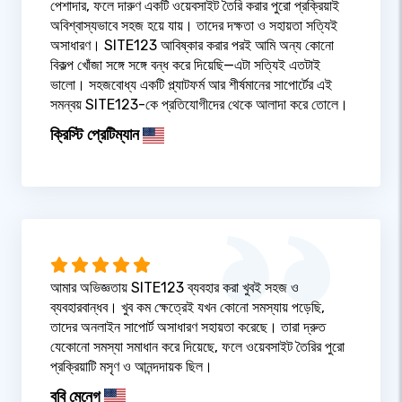
পেশাদার, ফলে দারুণ একটি ওয়েবসাইট তৈরি করার পুরো প্রক্রিয়াই
অবিশ্বাস্যভাবে সহজ হয়ে যায়। তাদের দক্ষতা ও সহায়তা সত্যিই
অসাধারণ। SITE123 আবিষ্কার করার পরই আমি অন্য কোনো
বিকল্প খোঁজা সঙ্গে সঙ্গে বন্ধ করে দিয়েছি—এটা সত্যিই এতটাই
ভালো। সহজবোধ্য একটি প্ল্যাটফর্ম আর শীর্ষমানের সাপোর্টের এই
সমন্বয় SITE123-কে প্রতিযোগীদের থেকে আলাদা করে তোলে।
ক্রিস্টি প্রেটিম্যান
আমার অভিজ্ঞতায় SITE123 ব্যবহার করা খুবই সহজ ও
ব্যবহারবান্ধব। খুব কম ক্ষেত্রেই যখন কোনো সমস্যায় পড়েছি,
তাদের অনলাইন সাপোর্ট অসাধারণ সহায়তা করেছে। তারা দ্রুত
যেকোনো সমস্যা সমাধান করে দিয়েছে, ফলে ওয়েবসাইট তৈরির পুরো
প্রক্রিয়াটি মসৃণ ও আনন্দদায়ক ছিল।
ববি মেনেগ