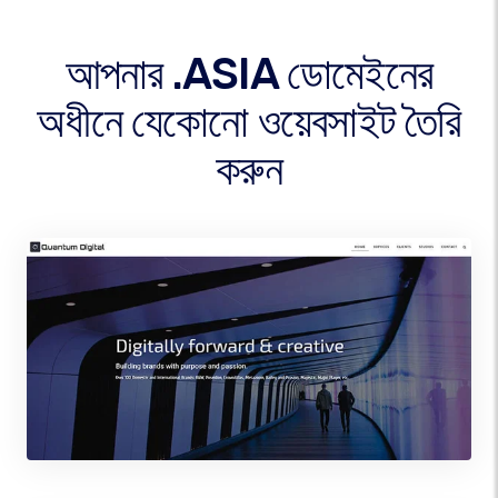
আপনার .ASIA ডোমেইনের
অধীনে যেকোনো ওয়েবসাইট তৈরি
করুন