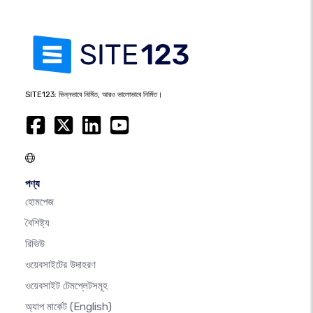
SITE123: ভিন্নভাবে নির্মিত, আরও ভালোভাবে নির্মিত।
পণ্য
হোমপেজ
বৈশিষ্ট্য
রিভিউ
ওয়েবসাইটের উদাহরণ
ওয়েবসাইট টেমপ্লেটসমূহ
অ্যাপ মার্কেট
(English)