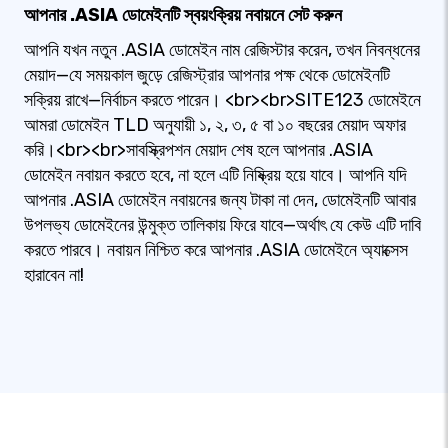
আপনার .ASIA ডোমেইনটি স্বয়ংক্রিয় নবায়নে সেট করুন
আপনি যখন নতুন .ASIA ডোমেইন নাম রেজিস্টার করেন, তখন নিবন্ধনের
মেয়াদ—যে সময়কাল জুড়ে রেজিস্ট্রার আপনার পক্ষ থেকে ডোমেইনটি
সক্রিয় রাখে—নির্বাচন করতে পারেন। <br><br>SITE123 ডোমেইনে
আমরা ডোমেইন TLD অনুযায়ী ১, ২, ৩, ৫ বা ১০ বছরের মেয়াদ অফার
করি।<br><br>সাবস্ক্রিপশন মেয়াদ শেষ হলে আপনার .ASIA
ডোমেইন নবায়ন করতে হবে, না হলে এটি নিষ্ক্রিয় হয়ে যাবে। আপনি যদি
আপনার .ASIA ডোমেইন নবায়নের জন্য টাকা না দেন, ডোমেইনটি আবার
উপলভ্য ডোমেইনের উন্মুক্ত তালিকায় ফিরে যাবে—অর্থাৎ যে কেউ এটি দাবি
করতে পারবে। নবায়ন নিশ্চিত করে আপনার .ASIA ডোমেইনে অ্যাক্সেস
হারাবেন না!