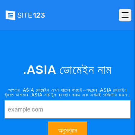
.ASIA ডোমেইন নাম
আপনার .ASIA ডোমেইন এখন হাতের কাছেই—পছন্দের .ASIA ডোমেইন
খুঁজতে আমাদের .ASIA সার্চ টুল ব্যবহার করুন এবং এখনই রেজিস্টার করুন।
অনুসন্ধান