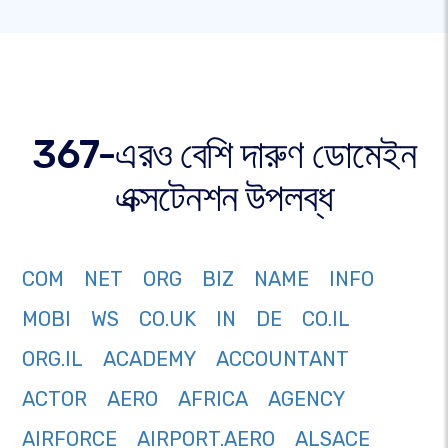
367-এরও বেশি দারুণ ডোমেইন
এক্সটেনশন উপলব্ধ
COM
NET
ORG
BIZ
NAME
INFO
MOBI
WS
CO.UK
IN
DE
CO.IL
ORG.IL
ACADEMY
ACCOUNTANT
ACTOR
AERO
AFRICA
AGENCY
AIRFORCE
AIRPORT.AERO
ALSACE