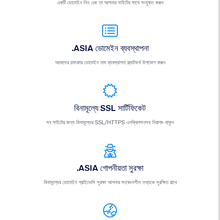
একটি ডোমেইন নিন এবং তা আপনার সাইটের সাথে সংযুক্ত করুন
.ASIA ডোমেইন ব্যবস্থাপনা
আমাদের চমৎকার ডোমেইন নাম ব্যবস্থাপনা প্ল্যাটফর্ম উপভোগ করুন
বিনামূল্যে SSL সার্টিফিকেট
সব সাইটের জন্য বিনামূল্যের SSL/HTTPS এনক্রিপশনসহ নিরাপদ থাকুন
.ASIA গোপনীয়তা সুরক্ষা
বিনামূল্যের ডোমেইন প্রাইভেসি সুরক্ষা আপনার সংবেদনশীল তথ্যকে সুরক্ষিত রাখে