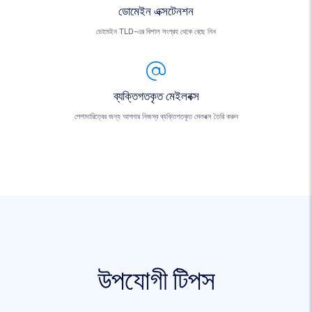
ডোমেইন এক্সটেনশন
ডোমেইন TLD-এর বিশাল সংগ্রহ থেকে বেছে নিন
ব্যক্তিগতকৃত মেইলবক্স
পেশাদারিত্বের জন্য আপনার নিজস্ব ব্যক্তিগতকৃত মেলবক্স তৈরি করুন
উপযোগী টিপস