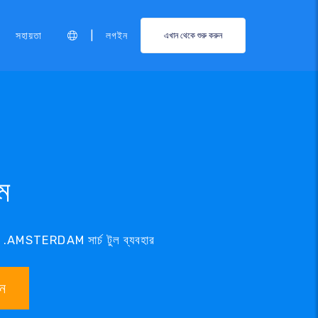
|
সহায়তা
লগইন
এখান থেকে শুরু করুন
ম
AMSTERDAM সার্চ টুল ব্যবহার
ান