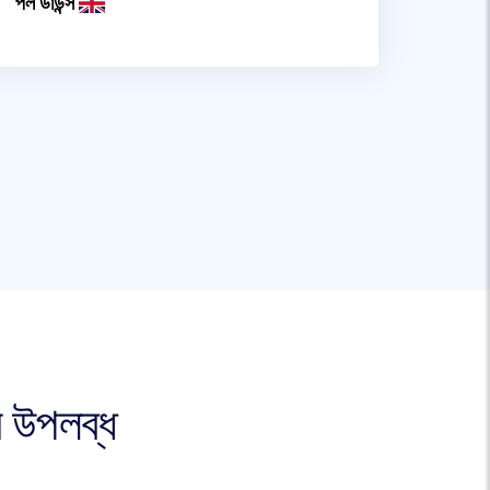
পল ডাউন্স
 উপলব্ধ