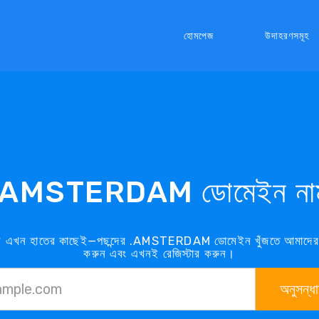
হোমপেজ
উদাহরণসমূহ
.AMSTERDAM ডোমেইন না
ন হাতের কাছেই—পছন্দের .AMSTERDAM ডোমেইন খুঁজতে আমাদের .
করুন এবং এখনই রেজিস্টার করুন।
অনুসন্ধ