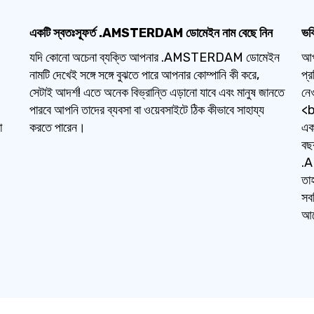
একটি স্বতঃস্ফূর্ত .AMSTERDAM ডোমেইন নাম বেছে নিন
ভব
যদি কোনো অচেনা ব্যক্তি আপনার .AMSTERDAM ডোমেইন
আপ
নামটি দেখেই সঙ্গে সঙ্গে বুঝতে পারে আপনার কোম্পানি কী করে,
প্র
সেটাই আদর্শ! এতে অনেক বিভ্রান্তি এড়ানো যাবে এবং মানুষ জানতে
নে
পারবে আপনি তাদের ব্যবসা বা ওয়েবসাইটে ঠিক কীভাবে সাহায্য
<b
া
করতে পারেন।
এক
বছ
.A
তাহ
সব
আগ