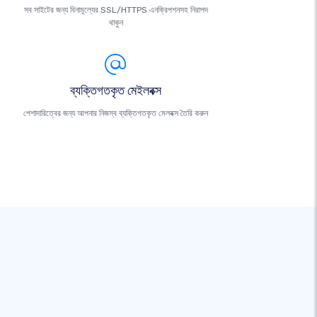
সব সাইটের জন্য বিনামূল্যের SSL/HTTPS এনক্রিপশনসহ নিরাপদ
থাকুন
ব্যক্তিগতকৃত মেইলবক্স
পেশাদারিত্বের জন্য আপনার নিজস্ব ব্যক্তিগতকৃত মেলবক্স তৈরি করুন