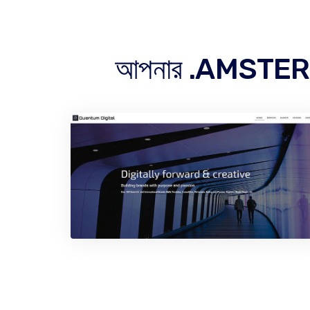
আপনার .AMSTERDA