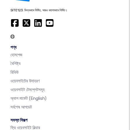
SITE123: ভিন্নভাবে নির্মিত, আরও ভালোভাবে নির্মিত।
পণ্য
হোমপেজ
বৈশিষ্ট্য
রিভিউ
ওয়েবসাইটের উদাহরণ
ওয়েবসাইট টেমপ্লেটসমূহ
অ্যাপ মার্কেট
(English)
সর্বশেষ আপডেট
সমস্ত বিকল্প
ফ্রি ওয়েবসাইট বিল্ডার