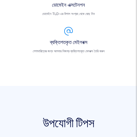
ডোমেইন এক্সটেনশন
ডোমেইন TLD-এর বিশাল সংগ্রহ থেকে বেছে নিন
ব্যক্তিগতকৃত মেইলবক্স
পেশাদারিত্বের জন্য আপনার নিজস্ব ব্যক্তিগতকৃত মেলবক্স তৈরি করুন
উপযোগী টিপস