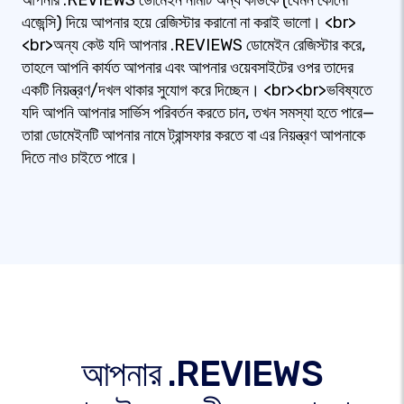
আপনার .REVIEWS ডোমেইন নামটি অন্য কাউকে (যেমন কোনো
এজেন্সি) দিয়ে আপনার হয়ে রেজিস্টার করানো না করাই ভালো। <br>
<br>অন্য কেউ যদি আপনার .REVIEWS ডোমেইন রেজিস্টার করে,
তাহলে আপনি কার্যত আপনার এবং আপনার ওয়েবসাইটের ওপর তাদের
একটি নিয়ন্ত্রণ/দখল থাকার সুযোগ করে দিচ্ছেন। <br><br>ভবিষ্যতে
যদি আপনি আপনার সার্ভিস পরিবর্তন করতে চান, তখন সমস্যা হতে পারে—
তারা ডোমেইনটি আপনার নামে ট্রান্সফার করতে বা এর নিয়ন্ত্রণ আপনাকে
দিতে নাও চাইতে পারে।
আপনার .REVIEWS