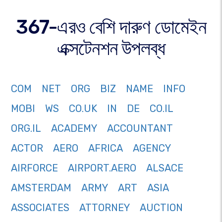
367-এরও বেশি দারুণ ডোমেইন
এক্সটেনশন উপলব্ধ
COM
NET
ORG
BIZ
NAME
INFO
MOBI
WS
CO.UK
IN
DE
CO.IL
ORG.IL
ACADEMY
ACCOUNTANT
ACTOR
AERO
AFRICA
AGENCY
AIRFORCE
AIRPORT.AERO
ALSACE
AMSTERDAM
ARMY
ART
ASIA
ASSOCIATES
ATTORNEY
AUCTION