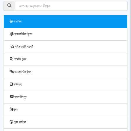
জনপ্রিয়
অ্যানালিটিক্স টুলস
লাইভ চ্যাট সাপোর্ট
মার্কেটিং টুলস
ওয়েবমাস্টার টুলস
ফর্মসমূহ
গ্যালারিসমূহ
বুকিং
মূল্য তালিকা