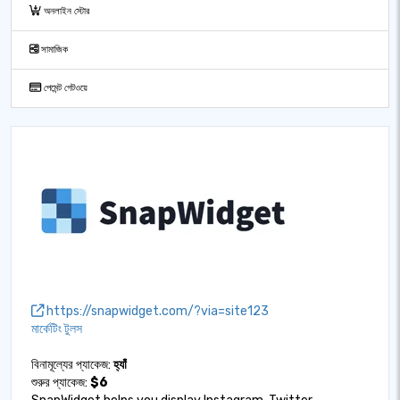
অনলাইন স্টোর
সামাজিক
পেমেন্ট গেটওয়ে
https://snapwidget.com/?via=site123
মার্কেটিং টুলস
বিনামূল্যের প্যাকেজ:
হ্যাঁ
শুরুর প্যাকেজ:
$6