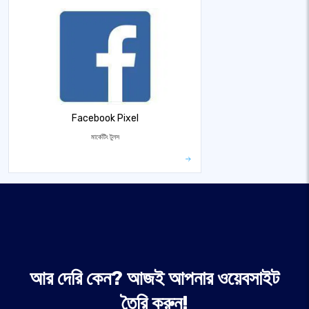
Facebook Pixel
মার্কেটিং টুলস
আর দেরি কেন? আজই আপনার ওয়েবসাইট
তৈরি করুন!