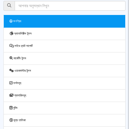
জনপ্রিয়
অ্যানালিটিক্স টুলস
লাইভ চ্যাট সাপোর্ট
মার্কেটিং টুলস
ওয়েবমাস্টার টুলস
ফর্মসমূহ
গ্যালারিসমূহ
বুকিং
মূল্য তালিকা