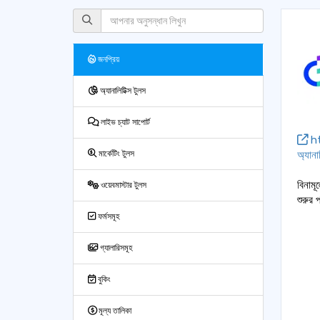
জনপ্রিয়
অ্যানালিটিক্স টুলস
লাইভ চ্যাট সাপোর্ট
ht
অ্যানা
মার্কেটিং টুলস
বিনামূ
ওয়েবমাস্টার টুলস
শুরুর 
ফর্মসমূহ
গ্যালারিসমূহ
বুকিং
মূল্য তালিকা