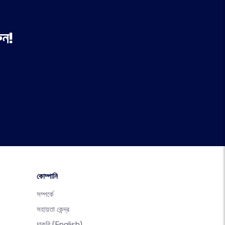
ুন!
কোম্পানি
সম্পর্কে
সহায়তা কেন্দ্র
চাকরি
(English)