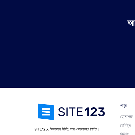
আর
পণ্য
হোমপেজ
বৈশিষ্ট্য
SITE123: ভিন্নভাবে নির্মিত, আরও ভালোভাবে নির্মিত।
রিভিউ