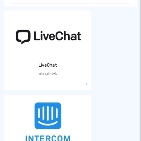
LiveChat
লাইভ চ্যাট সাপোর্ট