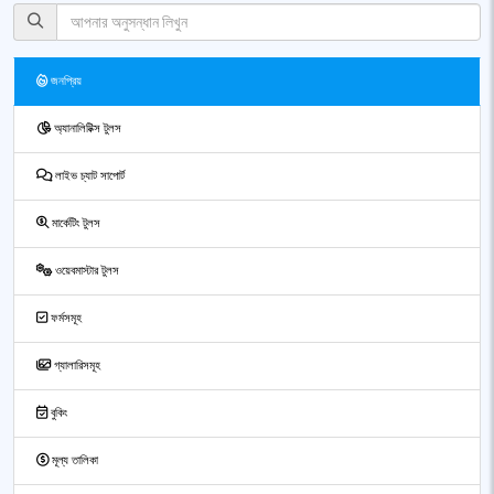
জনপ্রিয়
অ্যানালিটিক্স টুলস
লাইভ চ্যাট সাপোর্ট
মার্কেটিং টুলস
ওয়েবমাস্টার টুলস
ফর্মসমূহ
গ্যালারিসমূহ
বুকিং
মূল্য তালিকা