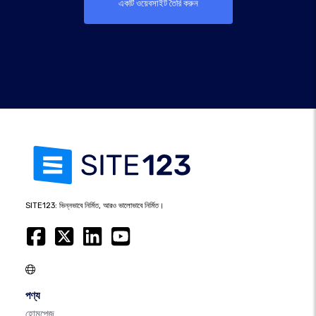
একটি ওয়েবসাইট তৈরি করুন
SITE123: ভিন্নভাবে নির্মিত, আরও ভালোভাবে নির্মিত।
পণ্য
হোমপেজ