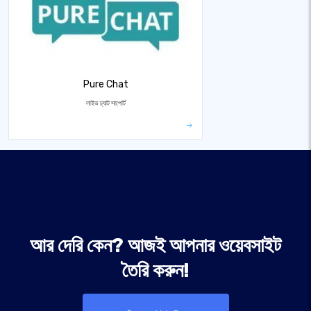
Pure Chat
লাইভ চ্যাট সাপোর্ট
আর দেরি কেন? আজই আপনার ওয়েবসাইট
তৈরি করুন!