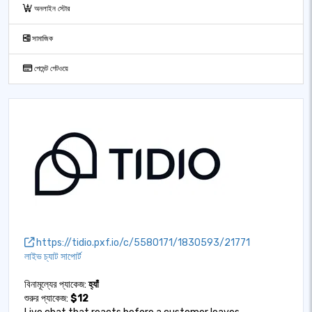
অনলাইন স্টোর
সামাজিক
পেমেন্ট গেটওয়ে
https://tidio.pxf.io/c/5580171/1830593/21771
লাইভ চ্যাট সাপোর্ট
বিনামূল্যের প্যাকেজ:
হ্যাঁ
শুরুর প্যাকেজ:
$12