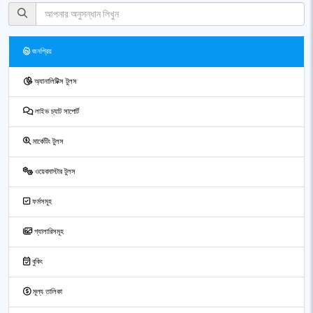
জনপ্রিয়
অ্যানালিটিক্স টুলস
লাইভ চ্যাট সাপোর্ট
মার্কেটিং টুলস
ওয়েবমাস্টার টুলস
ফর্মসমূহ
গ্যালারিসমূহ
বুকিং
মূল্য তালিকা