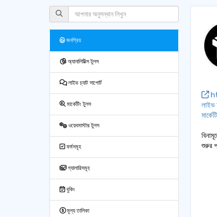
জনপ্রিয়
অ্যানালিটিক্স টুলস
লাইভ চ্যাট সাপোর্ট
ht
লাইভ চ
মার্কেটিং টুলস
মার্কেট
ওয়েবমাস্টার টুলস
বিনামূ
শুরুর 
ফর্মসমূহ
গ্যালারিসমূহ
বুকিং
মূল্য তালিকা