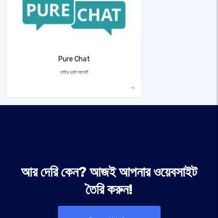
Pure Chat
লাইভ চ্যাট সাপোর্ট
আর দেরি কেন? আজই আপনার ওয়েবসাইট
তৈরি করুন!