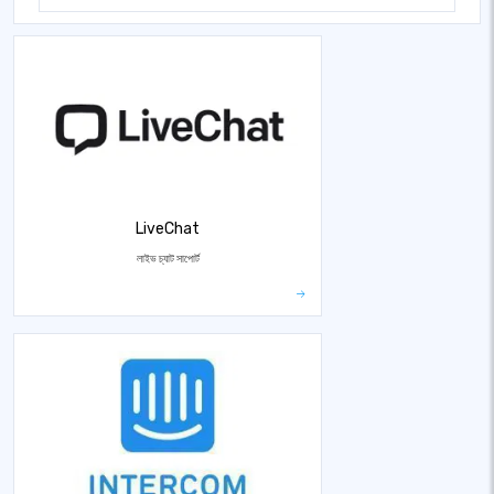
LiveChat
লাইভ চ্যাট সাপোর্ট