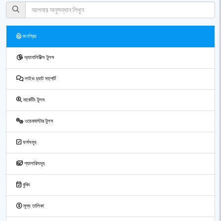
জনপ্রিয়
অ্যানালিটিক্স টুলস
লাইভ চ্যাট সাপোর্ট
মার্কেটিং টুলস
ওয়েবমাস্টার টুলস
ফর্মসমূহ
গ্যালারিসমূহ
বুকিং
মূল্য তালিকা