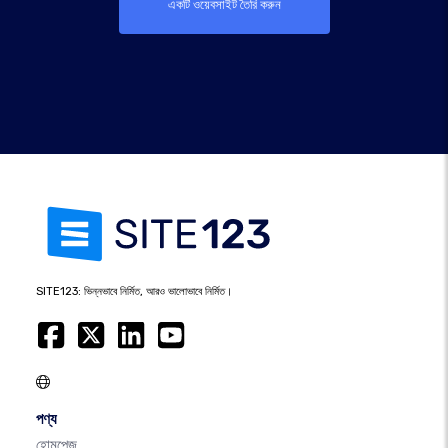
একটি ওয়েবসাইট তৈরি করুন
SITE123: ভিন্নভাবে নির্মিত, আরও ভালোভাবে নির্মিত।
পণ্য
হোমপেজ