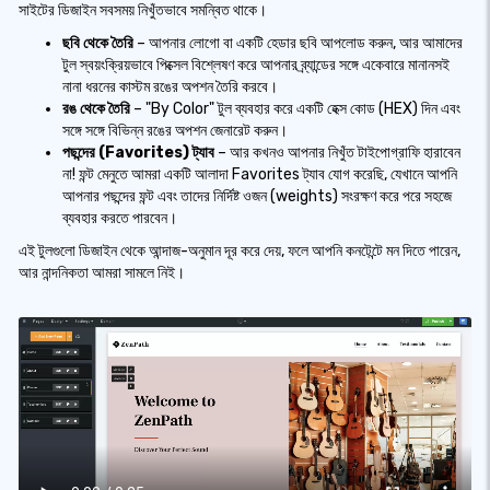
সাইটের ডিজাইন সবসময় নিখুঁতভাবে সমন্বিত থাকে।
ছবি থেকে তৈরি
– আপনার লোগো বা একটি হেডার ছবি আপলোড করুন, আর আমাদের
টুল স্বয়ংক্রিয়ভাবে পিক্সেল বিশ্লেষণ করে আপনার ব্র্যান্ডের সঙ্গে একেবারে মানানসই
নানা ধরনের কাস্টম রঙের অপশন তৈরি করবে।
রঙ থেকে তৈরি
– "By Color" টুল ব্যবহার করে একটি হেক্স কোড (HEX) দিন এবং
সঙ্গে সঙ্গে বিভিন্ন রঙের অপশন জেনারেট করুন।
পছন্দের (Favorites) ট্যাব
– আর কখনও আপনার নিখুঁত টাইপোগ্রাফি হারাবেন
না! ফন্ট মেনুতে আমরা একটি আলাদা Favorites ট্যাব যোগ করেছি, যেখানে আপনি
আপনার পছন্দের ফন্ট এবং তাদের নির্দিষ্ট ওজন (weights) সংরক্ষণ করে পরে সহজে
ব্যবহার করতে পারবেন।
এই টুলগুলো ডিজাইন থেকে আন্দাজ-অনুমান দূর করে দেয়, ফলে আপনি কনটেন্টে মন দিতে পারেন,
আর নান্দনিকতা আমরা সামলে নিই।