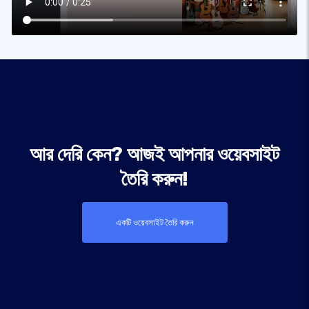
আর দেরি কেন? আজই আপনার ওয়েবসাইট
তৈরি করুন!
একটি ওয়েবসাইট তৈরি করুন