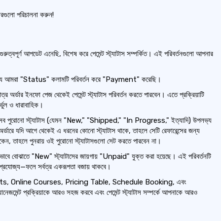
ারগুলো পরিচালনা করুন!
রুত্বপূর্ণ আপডেট এনেছি, বিশেষ করে পেমেন্ট স্ট্যাটাস সম্পর্কিত। এই পরিবর্তনগুলো আপনার
র জন্য আমরা "Status" কলামটি পরিবর্তন করে "Payment" করেছি।
াত্র অর্ডার ইনফো পেজ থেকেই পেমেন্ট স্ট্যাটাস পরিবর্তন করতে পারবেন। এতে প্রক্রিয়াটি
্ভুল ও ধারাবাহিক।
 সব পুরোনো স্ট্যাটাস (যেমন "New," "Shipped," "In Progress," ইত্যাদি) উপলভ্য
ডারে যদি আগে থেকেই এ ধরনের কোনো স্ট্যাটাস থাকে, তাহলে সেটি রেফারেন্সের জন্য
েন, তাহলে পুনরায় ওই পুরোনো স্ট্যাটাসগুলো সেট করতে পারবেন না।
থাযথভাবে বোঝাতে "New" স্ট্যাটাসের জায়গায় "Unpaid" যুক্ত করা হয়েছে। এই পরিবর্তনটি
রেও প্রযোজ্য—ফলে সর্বত্র একরূপতা বজায় থাকবে।
Events, Online Courses, Pricing Table, Schedule Booking, এবং
জমেন্ট প্রক্রিয়াকে আরও সহজ করবে এবং পেমেন্ট স্ট্যাটাস সম্পর্কে আপনাকে আরও