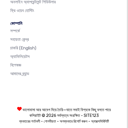
অনলাইন অ্যাপয়েন্টমেন্ট শিডিউলার
ফ্রি ওয়েব হোস্টিং
কোম্পানি
সম্পর্কে
সহায়তা কেন্দ্র
চাকরি
(English)
অ্যাফিলিয়েটস
বিশেষজ্ঞ
আমাদের ব্র্যান্ড
ভালোবাসা আর আবেগ দিয়ে তৈরি—যাতে সবাই বিশ্বকে কিছু বলতে পারে
কপিরাইট © 2026 সর্বস্বত্ব সংরক্ষিত - SITE123
-
-
-
ব্যবহারের শর্তাবলী
গোপনীয়তা
অপব্যবহার রিপোর্ট করুন
অ্যাক্সেসিবিলিটি