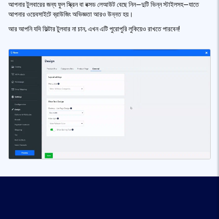
আপনার টুলবারের জন্য ফুল স্ক্রিন বা বক্সড লেআউট বেছে নিন—দুটি ভিন্ন স্টাইলসহ—যাতে
আপনার ওয়েবসাইটে ব্রাউজিং অভিজ্ঞতা আরও উন্নত হয়।
আর আপনি যদি ফিল্টার টুলবার না চান, এখন এটি পুরোপুরি লুকিয়েও রাখতে পারবেন!