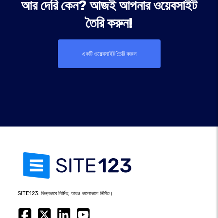
আর দেরি কেন? আজই আপনার ওয়েবসাইট
তৈরি করুন!
একটি ওয়েবসাইট তৈরি করুন
SITE123: ভিন্নভাবে নির্মিত, আরও ভালোভাবে নির্মিত।