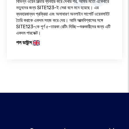
বিভিন্ন ওয়েব বিল্ডার ব্যবহার করে দেখার পর, আমার মতো একেবারে
নতুনদের জন্য SITE123-ই সেরা বলে মনে হয়েছে। এর
ব্যবহারবান্ধব প্রক্রিয়া এবং অসাধারণ অনলাইন সাপোর্ট ওয়েবসাইট
তৈরি করাকে একদম সহজ করে দেয়। আমি আত্মবিশ্বাসের সঙ্গে
SITE123-কে পূর্ণ ৫-তারকা রেটিং দিচ্ছি—শুরুকারীদের জন্য এটি
একদম পারফেক্ট।
পল ডাউন্স