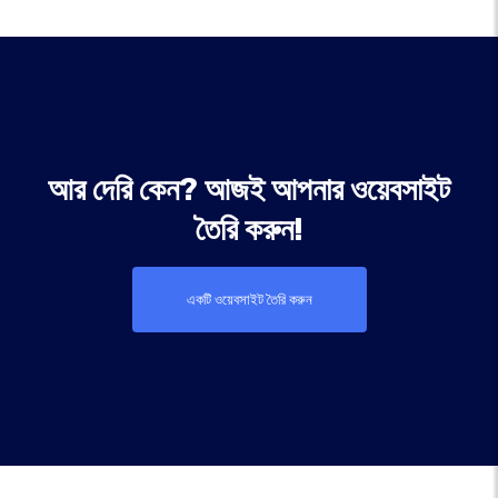
আর দেরি কেন? আজই আপনার ওয়েবসাইট
তৈরি করুন!
একটি ওয়েবসাইট তৈরি করুন