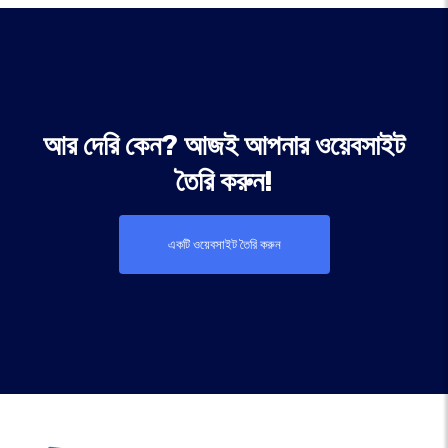
আর দেরি কেন? আজই আপনার ওয়েবসাইট
তৈরি করুন!
একটি ওয়েবসাইট তৈরি করুন