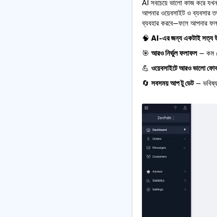
AI সবচেয়ে ভালো কাজ করে যখন
আপনার ওয়েবসাইট ও ব্যবসার তথ
ব্যবহার করবে—ফলে আপনার ফলাফল 
🧠
AI-এর জন্য একটাই সত্য 
🎯
আরও নির্ভুল ফলাফল
— কম জে
💪
ওয়েবসাইটে আরও ভালো ফো
🔄
সবসময় আপ টু ডেট
— ভবিষ্য