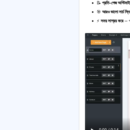
📝
প্রতি-পেজ অপ্টিমা
🎯
আরও ভালো সার্চ স্ন
⚡
সময় সাশ্রয় করে
— প্