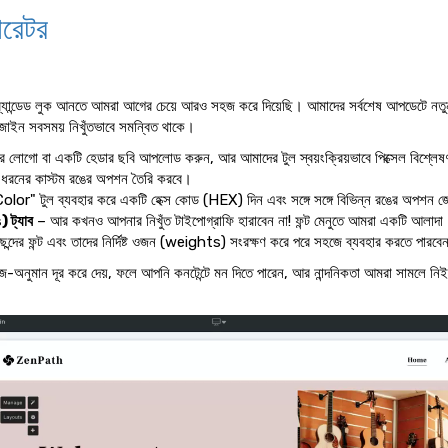
ারেটর
র্যান্ডেড লুক আনতে আমরা আগের চেয়ে আরও সহজ করে দিয়েছি। আমাদের সর্বশেষ আপডেটে নতুন র
জাইন সবসময় নিখুঁতভাবে সমন্বিত থাকে।
লোগো বা একটি হেডার ছবি আপলোড করুন, আর আমাদের টুল স্বয়ংক্রিয়ভাবে পিক্সেল বিশ্লেষণ করে
 ধরনের কাস্টম রঙের অপশন তৈরি করবে।
or" টুল ব্যবহার করে একটি হেক্স কোড (HEX) দিন এবং সঙ্গে সঙ্গে বিভিন্ন রঙের অপশন 
 ট্যাব
– আর কখনও আপনার নিখুঁত টাইপোগ্রাফি হারাবেন না! ফন্ট মেনুতে আমরা একটি আলাদ
্দের ফন্ট এবং তাদের নির্দিষ্ট ওজন (weights) সংরক্ষণ করে পরে সহজে ব্যবহার করতে পারব
জ-অনুমান দূর করে দেয়, ফলে আপনি কনটেন্টে মন দিতে পারেন, আর নান্দনিকতা আমরা সামলে নি